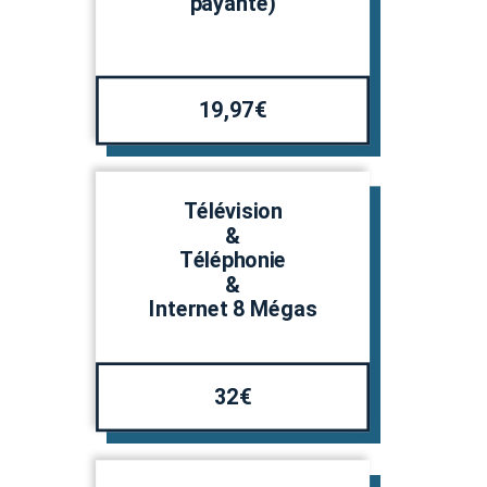
payante)
19,97€
Télévision
&
Téléphonie
&
Internet 8 Mégas
32€